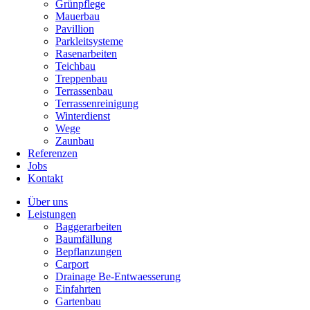
Grünpflege
Mauerbau
Pavillion
Parkleitsysteme
Rasenarbeiten
Teichbau
Treppenbau
Terrassenbau
Terrassenreinigung
Winterdienst
Wege
Zaunbau
Referenzen
Jobs
Kontakt
Über uns
Leistungen
Baggerarbeiten
Baumfällung
Bepflanzungen
Carport
Drainage Be-Entwaesserung
Einfahrten
Gartenbau