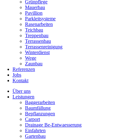
Grünpflege
Mauerbau
Pavillion
Parkleitsysteme
Rasenarbeiten
Teichbau
Treppenbau
Terrassenbau
Terrassenreinigung
Winterdienst
Wege
Zaunbau
Referenzen
Jobs
Kontakt
Über uns
Leistungen
Baggerarbeiten
Baumfällung
Bepflanzungen
Carport
Drainage Be-Entwaesserung
Einfahrten
Gartenbau