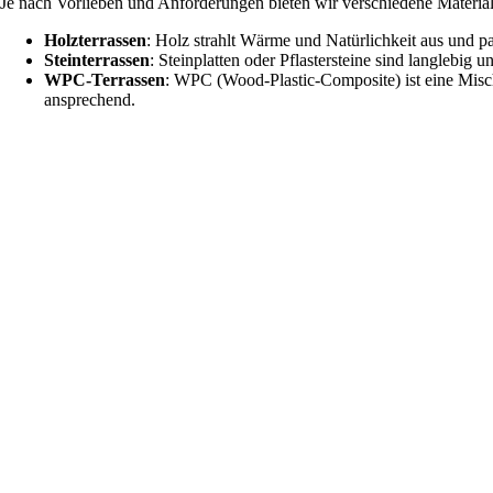
Je nach Vorlieben und Anforderungen bieten wir verschiedene Material
Holzterrassen
: Holz strahlt Wärme und Natürlichkeit aus und p
Steinterrassen
: Steinplatten oder Pflastersteine sind langlebig 
WPC-Terrassen
: WPC (Wood-Plastic-Composite) ist eine Mischu
ansprechend.