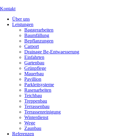
Kontakt
Über uns
Leistungen
Baggerarbeiten
Baumfällung
Bepflanzungen
Carport
Drainage Be-Entwaesserung
Einfahrten
Gartenbau
Grünpflege
Mauerbau
Pavillion
Parkleitsysteme
Rasenarbeiten
Teichbau
Treppenbau
Terrassenbau
Terrassenreinigung
Winterdienst
Wege
Zaunbau
Referenzen