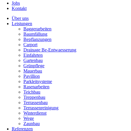
Jobs
Kontakt
Über uns
Leistungen
Baggerarbeiten
Baumfällung
Bepflanzungen
Carport
Drainage Be-Entwaesserung
Einfahrten
Gartenbau
Grünpflege
Mauerbau
Pavillion
Parkleitsysteme
Rasenarbeiten
Teichbau
Treppenbau
Terrassenbau
Terrassenreinigung
Winterdienst
Wege
Zaunbau
Referenzen