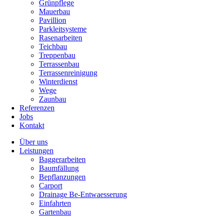
Grünpflege
Mauerbau
Pavillion
Parkleitsysteme
Rasenarbeiten
Teichbau
Treppenbau
Terrassenbau
Terrassenreinigung
Winterdienst
Wege
Zaunbau
Referenzen
Jobs
Kontakt
Über uns
Leistungen
Baggerarbeiten
Baumfällung
Bepflanzungen
Carport
Drainage Be-Entwaesserung
Einfahrten
Gartenbau