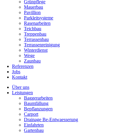
Grünpflege
Mauerbau
Pavillion
Parkleitsysteme
Rasenarbeiten
Teichbau
Treppenbau
Terrassenbau
Terrassenreinigung
Winterdienst
Wege
Zaunbau
Referenzen
Jobs
Kontakt
Über uns
Leistungen
Baggerarbeiten
Baumfällung
Bepflanzungen
Carport
Drainage Be-Entwaesserung
Einfahrten
Gartenbau